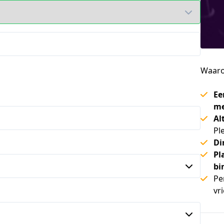
Waaro
Ee
me
Al
Pl
Di
Pl
bi
Pe
vr