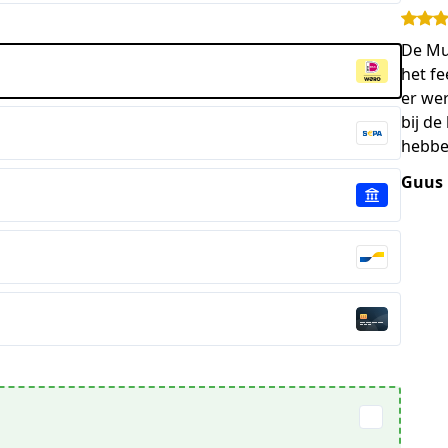
De Mu
het f
er we
bij de
hebbe
Guus